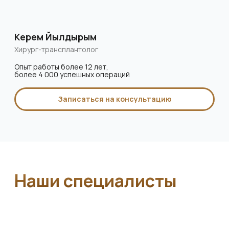
дисморфофобия
Тяжёлые сердечно-сосудистые болезни и
наличие кардиостимулятора
Инфекционные заболевания:
ВИЧ, СПИД, активные формы гепатита B и C
Возраст до 18 лет — пересадка возможна
только после завершения формирования
организма
Неконтролируемый сахарный
диабет
Аутоиммунные заболевания, при которых
нарушается работа иммунной системы
Злокачественные опухоли и онкологические
заболевания в активной стадии
Аллергия или непереносимость
анестетиков
Тяжёлые хронические состояния
(в стадии обострения)
⚠️ Важно: даже при отсутствии явных
противопоказаний перед процедурой