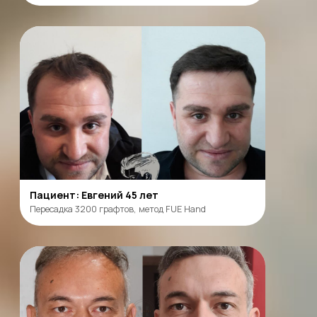
Запишитесь на анализ
состояния волос
и получите плазмотерапию
бесплатно!
Плазмотеррапия — процедура
стимулирующая рост ваших волос
Трихоскопия под микроскопом
Детальное исследование кожи головы
и волосяных фолликулов с 60-кратным
увеличением
Расчет стоимости пересадки
Порекомендуем объем пересадки
волос
и стоимость процедуры.
Зафиксируем цену
Полный анализ состояния
Определение стадии и причин выпадения
волос, измерение плотности волосяного
покрова
Плазмотерапия в подарок