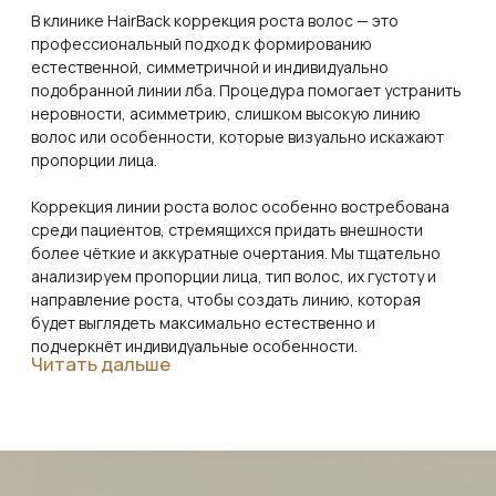
Пациент: Александр, 34 года
Пересадка 2800 графтов, метод FUE Hand
Пациент: Сергей, 45 лет
Пересадка 3500 графтов, метод FUE Hand