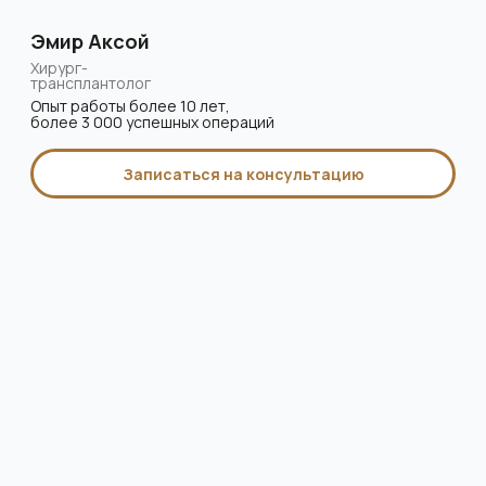
инфекции, медикаменты, химиотерапия)
Противопоказания
для
пересадки волос
Психические расстройства: трихотилломания
(навязчивое выдергивание волос),