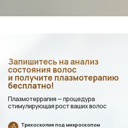
Рассчитаем стоимость
пересадки
Выдадим
рекомендации, как
сохранить
имеющиеся волосы
Доктор Никифоров Алексей Сергеевич —
врач-трихолог,
хирург по пересадке волос с более чем 30-летним стажем
Отзывы
наших
пациентов