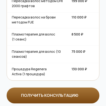
Моделирование линии роста волос
Хотите добиться более гармоничного и эстетичного
образа?
В клинике HairBack коррекция роста волос — это
профессиональный подход к формированию
естественной, симметричной и индивидуально
подобранной линии лба. Процедура помогает устранить
неровности, асимметрию, слишком высокую линию
волос или особенности, которые визуально искажают
пропорции лица.
Коррекция линии роста волос особенно востребована
среди пациентов, стремящихся придать внешности
более чёткие и аккуратные очертания. Мы тщательно
анализируем пропорции лица, тип волос, их густоту и