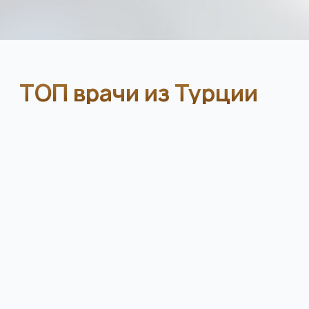
Андрогенетическая алопеция —
наследственное облысение у мужчин
и женщин
Гормональные нарушения,
приводящие к
выпадению волос
Залысины и высокая линия роста
волос,
нарушающие эстетику
Диффузное истончение волос —
равномерное выпадение по всей поверхности
головы
Рубцовые изменения кожи головы
после
травм, ожогов или операций
Генетические особенности,
при которых
волосы от природы редкие или тонкие
Очаговое облысение
— локальные зоны без
волос
Редкая или недостаточная густота волос,
требующая увеличения плотности
Потеря волос после перенесенных
заболеваний или терапии
(стресс,