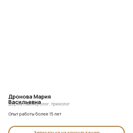
Консультация в WhatsApp
Консультация в Telegram
Позвонить в клинику
Блог
о пересадке волос
Полезные статьи, советы
специалистов и последние новости
в сфере трансплантации волос