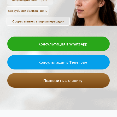
Консультация в Телеграм
Позвонить в клинику
Моделирование линии
роста цена
Мы предлагаем прозрачное
ценообразование без скрытых
платежей
Услуга
Стоимость
Консультация специалиста по
Бесплатно
пересадке волос