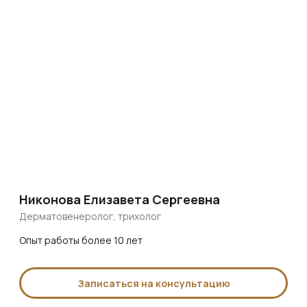
Доступная цена и рассрочка 1 год
ПЕРЕСАДКА
ВОЛОС FUE
в клинике HairBack
от 150 000 рублей
Пересадка лучшими врачами из Турции
Приживаемость волос — 100%
Без рубцов и боли за 1 день
Опыт наших врачей более 10 000 операций