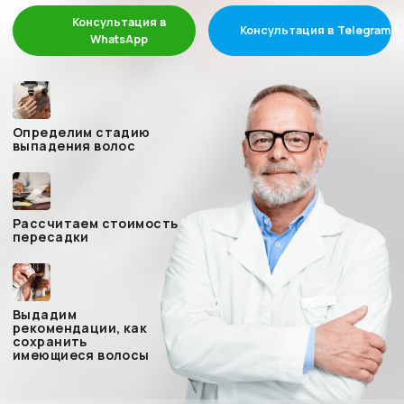
Прийти в клинику
для проведения процедуры
В назначенный день вам необходимо прийти
в клинику для проведения процедуры. Наша
команда позаботиться о том, чтоб вы чувствовали
себя комфортно на всех этапах проведения
процедуры и после нее!
Мы собрали
лучших врачей
в нашей клинике
HairBack — современная клиника