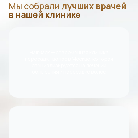
Опыт работы более 15 лет
Записаться на консультацию
Почему
большинство
клиентов выбирает
нас?
ТОП ВРАЧИ ИЗ ТУРЦИИ
Опыт более 10 000 операций
Лучшие врачи из Турции
Индивидуальный план лечения
Моделирование линии волос