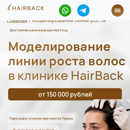
Главная
/ Моделирование линии роста
Доступная цена и рассрочка 1 год
Моделирование
линии роста волос
в клинике HairBack
от 150 000 рублей
Пересадка лучшими врачами из Турции
Индивидуальный подход
Без рубцов и боли за 1 день
Современные методики пересадки
Консультация в WhatsApp