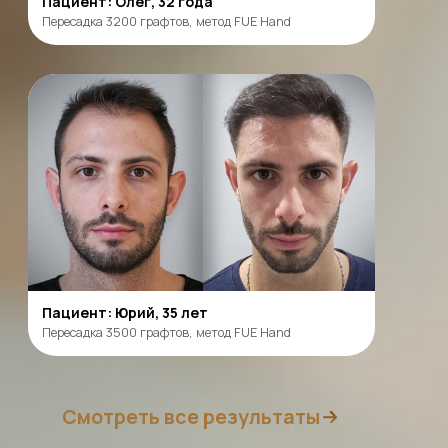
оборудовании экспертного класса.
Вы получите подробную консультацию и ответы на
все вопросы от нашего специалиста-трихолога.
Запишись
на БЕСПЛАТНУЮ
удаленную диагностику
и получите плазмотерапию в подарок
Консультация в
Консультация в Telegram
WhatsApp
Определим стадию
выпадения волос