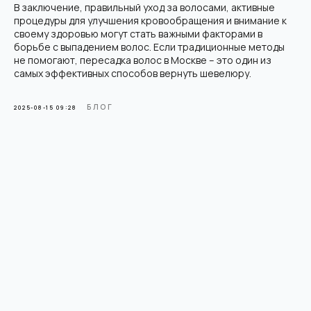
Пересадка волос FUE Hand
О нас
В заключение, правильный уход за волосами, активные
Врачи
Regenera Activa
процедуры для улучшения кровообращения и внимание к
Плазмотерапия для волос
Отзывы
своему здоровью могут стать важными факторами в
Трихопигментация
Блог
борьбе с выпадением волос. Если традиционные методы
Консультация трихолога
Контакты
не помогают, пересадка волос в Москве – это один из
самых эффективных способов вернуть шевелюру.
Карта сайта
БЛОГ
2025-08-15 09:28
*
«Meta* (владелец Facebook* и Instagram*) — организация
признана экстремистской, её деятельность запрещена
на территории России»
Политика конфиденциальности
Пользовательское соглашение
Политика использования Cookie
© 2026 HairBack. Все права защищены.