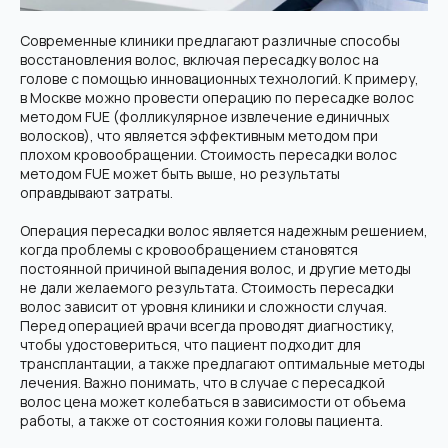
Современные клиники предлагают различные способы
восстановления волос, включая пересадку волос на
голове с помощью инновационных технологий. К примеру,
в Москве можно провести операцию по пересадке волос
методом FUE (фолликулярное извлечение единичных
волосков), что является эффективным методом при
плохом кровообращении. Стоимость пересадки волос
методом FUE может быть выше, но результаты
оправдывают затраты.
Современная клиника пересадки волос в Москве. Используем
только передовые методики и технологии.
Операция пересадки волос является надежным решением,
Мед. лицензия: Л041-01137-77/04334910 от 10.02.2026
когда проблемы с кровообращением становятся
ООО "Косметологический центр
постоянной причиной выпадения волос, и другие методы
антивозрастной медицины"
не дали желаемого результата. Стоимость пересадки
Контакты
волос зависит от уровня клиники и сложности случая.
г. Москва, Электрозаводская, 33
Перед операцией врачи всегда проводят диагностику,
+7 (495) 182-01-81
чтобы удостовериться, что пациент подходит для
Info@hair-back.ru
трансплантации, а также предлагают оптимальные методы
Пн-Пт: 9:00 - 20:00, Сб: 10:00 - 18:00
лечения. Важно понимать, что в случае с пересадкой
волос цена может колебаться в зависимости от объема
работы, а также от состояния кожи головы пациента.
Услуги
О клинике