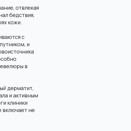
ание, отвлекая
нал бедствия,
ях кожи.
иваются с
путником, и
рвоисточника
особно
шевелюры в
ый дерматит,
ала и активным
ги клиники
е включает не