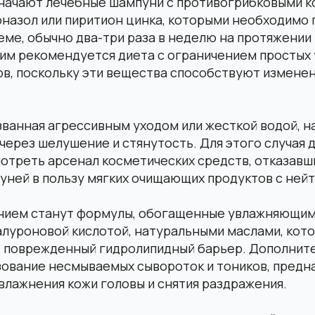
начают лечебные шампуни с противогрибковыми к
оназол или пиритион цинка, которыми необходимо 
ме, обычно два-три раза в неделю на протяжении
им рекомендуется диета с ограничением простых 
в, поскольку эти вещества способствуют измене
званная агрессивным уходом или жесткой водой, н
через шелушение и стянутость. Для этого случая
отреть арсенал косметических средств, отказавш
уней в пользу мягких очищающих продуктов с ней
нием станут формулы, обогащенные увлажняющи
алуроновой кислотой, натуральными маслами, кот
 поврежденный гидролипидный барьер. Дополнит
зование несмываемых сывороток и тоников, предн
влажнения кожи головы и снятия раздражения.