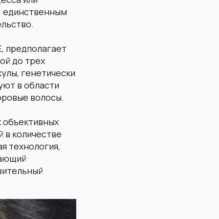
, единственным
льство.
, предполагает
ой до трех
кулы, генетически
уют в области
оровые волосы.
х объективных
й в количестве
я технология,
вающий
вительный