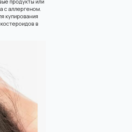
вые продукты или
а с аллергеном.
ля купирования
икостероидов в