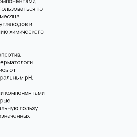
омпонентами,
пользоваться по
 месяца.
углеводов и
нию химического
апротив,
 дерматологи
ись от
тральным pH.
ми компонентами
орые
ельную пользу
азначенных