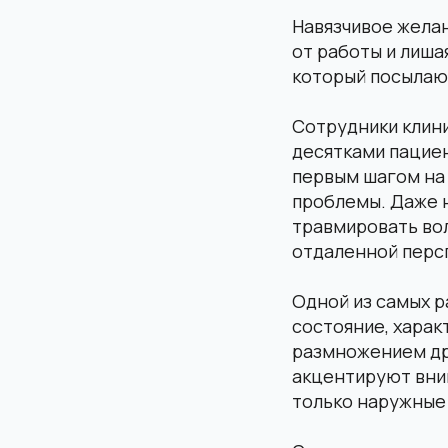
Навязчивое желан
от работы и лиша
который посылают
Сотрудники клини
десятками пациен
первым шагом на 
проблемы. Даже 
травмировать вол
отдаленной перс
Одной из самых 
состояние, хара
размножением др
акцентируют вни
только наружные 