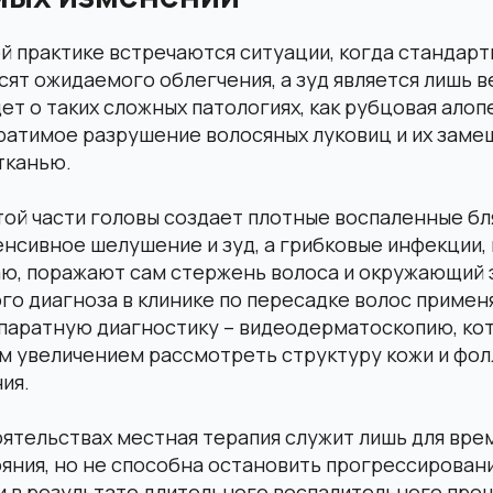
й практике встречаются ситуации, когда стандар
сят ожидаемого облегчения, а зуд является лишь 
дет о таких сложных патологиях, как рубцовая алоп
ратимое разрушение волосяных луковиц и их зам
тканью.
ой части головы создает плотные воспаленные бл
нсивное шелушение и зуд, а грибковые инфекции,
ю, поражают сам стержень волоса и окружающий 
го диагноза в клинике по пересадке волос приме
паратную диагностику – видеодерматоскопию, кот
м увеличением рассмотреть структуру кожи и фол
ия.
оятельствах местная терапия служит лишь для вр
яния, но не способна остановить прогрессирован
и в результате длительного воспалительного про