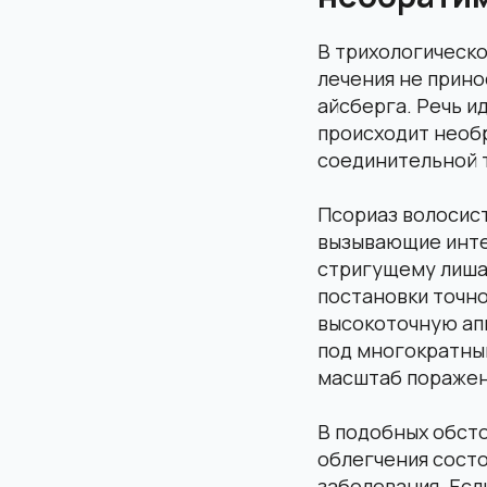
В трихологическо
лечения не прино
айсберга. Речь и
происходит необ
соединительной 
Псориаз волосист
вызывающие инте
стригущему лиша
постановки точно
высокоточную ап
под многократны
масштаб поражен
В подобных обст
облегчения состо
заболевания. Есл