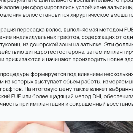
 алопеции сформировались устойчивые залысины
овления волос становится хирургическое вмешате
рация пересадка волос, выполняемая методом FUE
ение индивидуальных графтов, содержащих от одн
уковиц, из донорской зоны на затылке. Эти фолли
здействию дигидротестостерона, затем имплантир
ни приживаются и начинают производить новые зд
 процедуры формируется под влиянием нескольки
м из которых выступает объем работы, измеряемы
рафтов. На итоговую цену также влияет выбранна
ский FUE или более щадящий метод DHI, обеспечи
чность при имплантации и сокращенный восстано