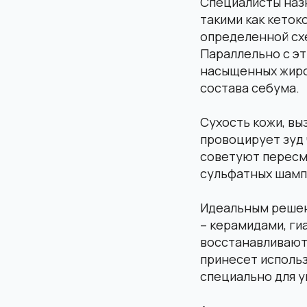
Специалисты наз
такими как кеток
определенной схе
Параллельно с эт
насыщенных жиро
состава себума.
Сухость кожи, вы
провоцирует зуд 
советуют пересм
сульфатных шамп
Идеальным реше
– керамидами, ги
восстанавливают
принесет исполь
специально для у