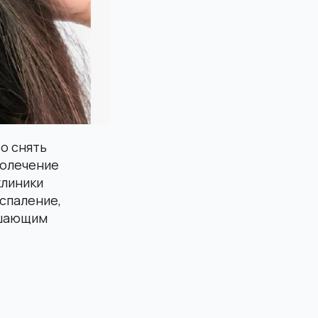
о снять
молечение
клиники
спаление,
ушающим