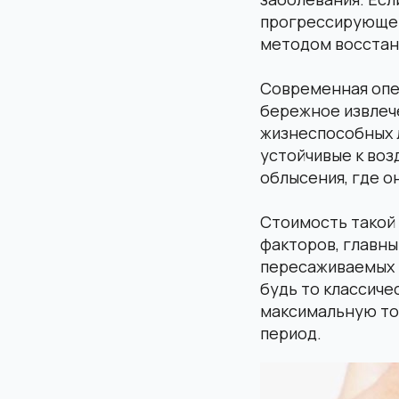
прогрессирующей
методом восстан
Современная опе
бережное извлеч
жизнеспособных л
устойчивые к во
облысения, где о
Стоимость такой
факторов, главны
пересаживаемых г
будь то классиче
максимальную то
период.