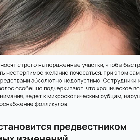
носят строго на пораженные участки, чтобы быстр
ть нестерпимое желание почесаться, при этом са
редствами абсолютно недопустимо. Сотрудники 
олос особенно подчеркивают, что хроническое во
внимания, ведет к микроскопическим рубцам, нар
оснабжение фолликулов.
 становится предвестником
мых изменений