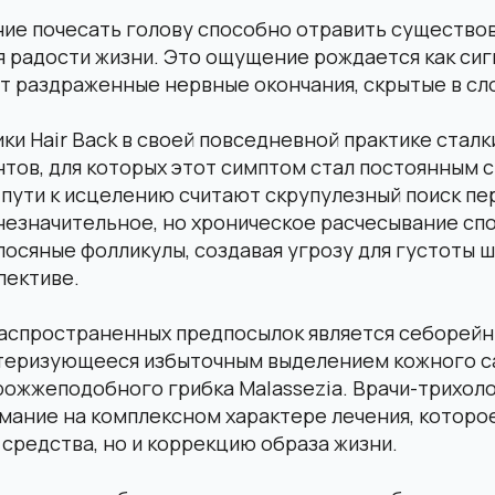
ие почесать голову способно отравить существов
я радости жизни. Это ощущение рождается как сиг
 раздраженные нервные окончания, скрытые в сло
ки Hair Back в своей повседневной практике сталк
тов, для которых этот симптом стал постоянным с
пути к исцелению считают скрупулезный поиск пе
незначительное, но хроническое расчесывание сп
осяные фолликулы, создавая угрозу для густоты 
пективе.
распространенных предпосылок является себорейн
ктеризующееся избыточным выделением кожного с
ожжеподобного грибка Malassezia. Врачи-трихоло
мание на комплексном характере лечения, которо
средства, но и коррекцию образа жизни.