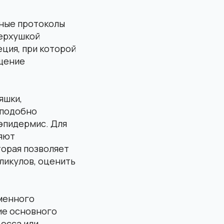
тные протоколы
верхушкой
еция, при которой
ещение
яшки,
 подобно
эпидермис. Для
няют
орая позволяет
ликулов, оценить
еменного
ие основного
цесса или