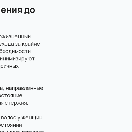
нения до
пожизненный
ухода за крайне
обходимости
минимизируют
оричных
ты, направленные
остояние
ия стержня.
и волос у женщин
остоянии
ка и дерматолога.