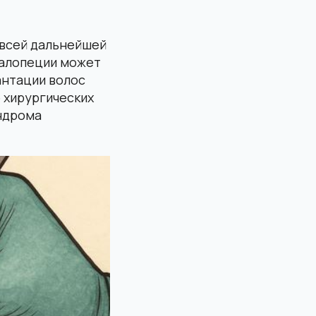
всей дальнейшей
 алопеции может
антации волос
 хирургических
индрома