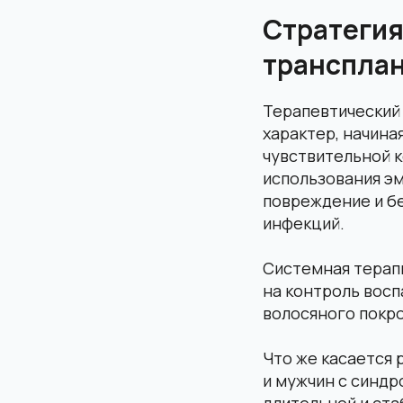
Стратегия
транспла
Терапевтический
характер, начина
чувствительной 
использования э
повреждение и бе
инфекций.
Системная терап
на контроль восп
волосяного покро
Что же касается 
и мужчин с синд
длительной и ста