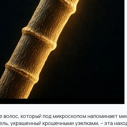
е волос, который под микроскопом напоминает м
ль, украшенный крошечными узелками, – эта нахо