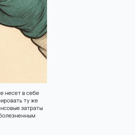
е несет в себе
ировать ту же
нансовые затраты
я болезненным