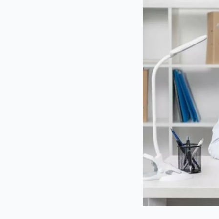
Услуги
Пересадка волос FU
Современная клиника пересадки волос
в Москве. Используем только передовые
Regenera Activa
методики и технологии.
Плазмотерапия для
Мед. лицензия: Л041-01137-77/04334910 от
10.02.2026
Трихопигментаци
ООО "Косметологический центр
антивозрастной медицины"
Консультация трих