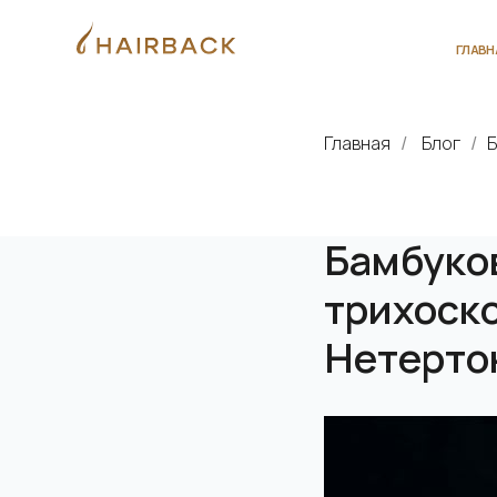
ГЛАВНАЯ
О 
Главная
Блог
Б
/
/
Бамбуков
трихоск
Нетерто