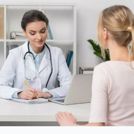
О клинике
E Hand
О нас
Врачи
 волос
Отзывы
я
Блог
олога
Контакты
Карта сайта