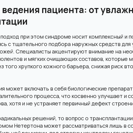
 ведения пациента: от увлаж
нтации
 подход при этом синдроме носит комплексный и 
ясь с тщательного подбора наружных средств для 
кожей. Специалисты акцентируют внимание на не
молентов и мягких очищающих составов, которые 
з того хрупкого кожного барьера, снижая риск вт
ия может включать в себя биологические препара
алительного процесса, что косвенно улучшает и с
ва, хотя и не устраняет первичный дефект строен
радикальных решений, то вопрос о трансплантаци
ромом Нетертона может рассматриваться лишь в с
бильной ремиссии, под строгим контролем генети