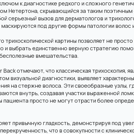
ключом к диагностике редкого и сложного генети
ром Нетертона, скрывающийся за таким поэтичным
ой серьезный вызов для дерматологов и трихолого
 маскируются под другие формы патологии волос и
о трихоскопической картины позволяет не просто
но и выбрать единственно верную стратегию помо
бесполезные вмешательства.
ir Back отмечают, что классическая трихоскопия, 
ом визуальной диагностики, выявляет характерны
ия на стержне волоса. Эти своеобразные узлы, г
ваются внутрь, создавая участки выраженной ломк
сы пациента просто не могут отрасти более опред
ряет привычную гладкость, демонстрируя под уве
перекрученность, что в совокупности с клиническ