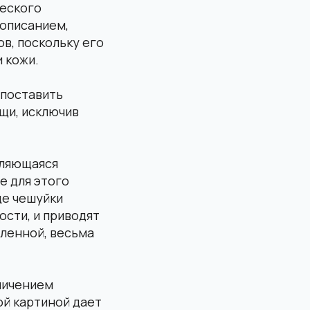
ческого
 описанием,
в, поскольку его
 кожи.
 поставить
щи, исключив
являющаяся
е для этого
де чешуйки
ости, и приводят
еленной, весьма
личением
ой картиной дает