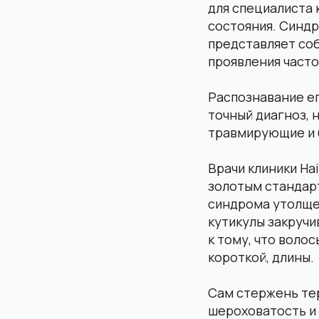
для специалиста 
состояния. Синд
представляет соб
проявления часто
Распознавание ег
точный диагноз, 
травмирующие и 
Врачи клиники Ha
золотым стандарт
синдрома утолщен
кутикулы закручи
к тому, что воло
короткой, длины.
Сам стержень те
шероховатость и 