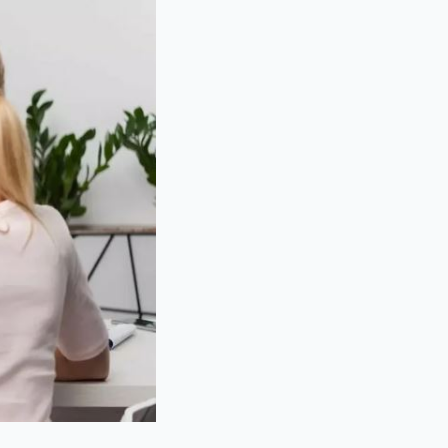
Контакты
г. Москва, Электрозаводская, 33
+7 (495) 182-01-81
Info@hair-back.ru
Пн-Пт: 9:00 - 20:00, Сб: 10:00 - 18:00
*
«Meta* (владелец Facebook* и Instagram*) — организация