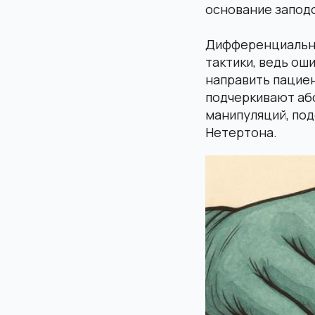
основание запод
Дифференциальна
тактики, ведь ош
направить пациен
подчеркивают аб
манипуляций, под
Нетертона.