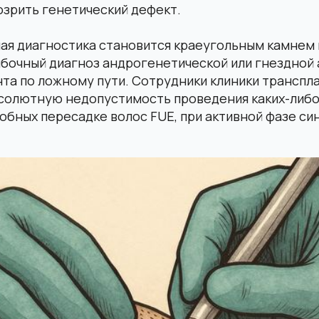
озрить генетический дефект.
я диагностика становится краеугольным камнем 
ибочный диагноз андрогенетической или гнездной
та по ложному пути. Сотрудники клиники транспл
солютную недопустимость проведения каких-либо
обных пересадке волос FUE, при активной фазе с