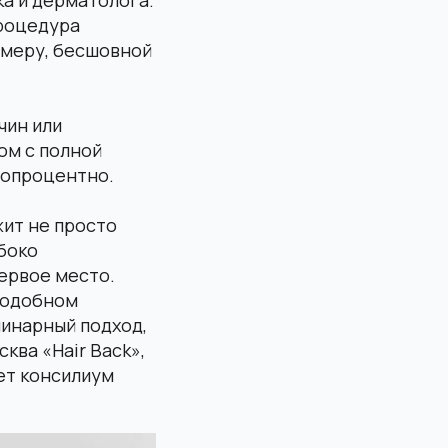
процедура
имеру, бесшовной
чин или
ом с полной
топроцентно.
жит не просто
боко
первое место.
 подобном
линарный подход,
ква «Hair Back»,
ет консилиум