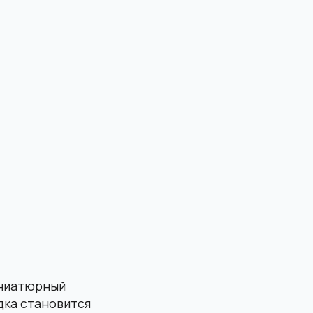
иниатюрный
дка становится