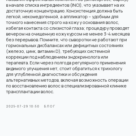
в начале списка ингредиентов (INCI), что указывает на их
достаточную концентрацию. Консистенция должна быть
легкой, некомедогенной, а аппликатор – удобным для
точного нанесения строго на кожу у основания волос,
избегая контакта со слизистой глаза; процедуру проводят
вечером на очищенную кожу курсом не менее 3-4 месяцев
без перерывов. Помните, что сыворотки не работают при
гормональных дисбалансах или дефицитных состояниях
(железо, цинк, витамин D), требующих системной
Современная клиника пересадки волос в Москве. Используем
только передовые методики и технологии.
коррекции под наблюдением эндокринолога или
Мед. лицензия: Л041-01137-77/04334910 от 10.02.2026
терапевта. Если через полгода регулярного применения
ООО "Косметологический центр
видимого улучшения нет, стоит обратиться к трихологу
антивозрастной медицины"
для углубленной диагностики и обсуждения
Контакты
альтернативных методов, включая возможность операции
г. Москва, Электрозаводская, 33
по восстановлению волос в специализированной клинике
трансплантации волос.
+7 (495) 182-01-81
Info@hair-back.ru
Пн-Пт: 9:00 - 20:00, Сб: 10:00 - 18:00
2025-07-29 10:50
БЛОГ
Услуги
О клинике
Пересадка волос FUE Hand
О нас
Врачи
Regenera Activa