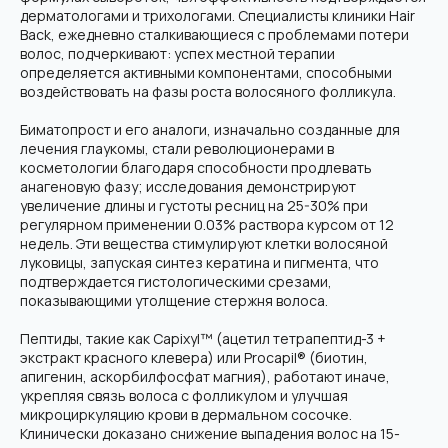
дерматологами и трихологами. Специалисты клиники Hair
Back, ежедневно сталкивающиеся с проблемами потери
волос, подчеркивают: успех местной терапии
определяется активными компонентами, способными
воздействовать на фазы роста волосяного фолликула.
Биматопрост и его аналоги, изначально созданные для
лечения глаукомы, стали революционерами в
косметологии благодаря способности продлевать
анагеновую фазу; исследования демонстрируют
увеличение длины и густоты ресниц на 25-30% при
регулярном применении 0.03% раствора курсом от 12
недель. Эти вещества стимулируют клетки волосяной
луковицы, запуская синтез кератина и пигмента, что
подтверждается гистологическими срезами,
показывающими утолщение стержня волоса.
Пептиды, такие как Capixyl™ (ацетил тетрапептид-3 +
экстракт красного клевера) или Procapil® (биотин,
апигенин, аскорбилфосфат магния), работают иначе,
укрепляя связь волоса с фолликулом и улучшая
микроциркуляцию крови в дермальном сосочке.
Клинически доказано снижение выпадения волос на 15-