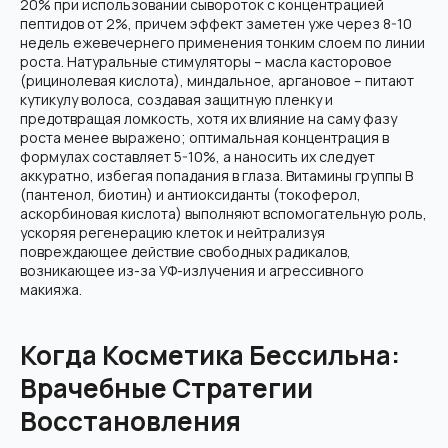
20% при использовании сывороток с концентрацией
пептидов от 2%, причем эффект заметен уже через 8-10
недель ежевечернего применения тонким слоем по линии
роста. Натуральные стимуляторы – масла касторовое
(рицинолевая кислота), миндальное, аргановое – питают
кутикулу волоса, создавая защитную пленку и
предотвращая ломкость, хотя их влияние на саму фазу
роста менее выражено; оптимальная концентрация в
формулах составляет 5-10%, а наносить их следует
аккуратно, избегая попадания в глаза. Витамины группы В
(пантенол, биотин) и антиоксиданты (токоферол,
аскорбиновая кислота) выполняют вспомогательную роль,
ускоряя регенерацию клеток и нейтрализуя
повреждающее действие свободных радикалов,
возникающее из-за УФ-излучения и агрессивного
макияжа.
Когда Косметика Бессильна:
Врачебные Стратегии
Восстановления