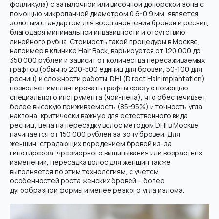
фолликула) с затылочной или височной донорской зоны с
помощью микропанчей диаметром 0.6-0.9 мм, является
золотым стандартом для восстановления бровей и ресниц
благодаря минимальной инвазивности и отсутствию
линейного рубца. Стоимость такой процедуры в Москве,
например в клинике Hair Back, варьируется от 120 000 до
350 000 рублей и зависит от количества пересаживаемых
графтов (обычно 200-500 единиц для бровей, 50-100 для
ресниц) и сложности работы. DHI (Direct Hair Implantation)
позволяет имплантировать графты сразу с помощью
специального инструмента (чой-пена), что обеспечивает
более высокую приживаемость (85-95%) и точность угла
наклона, критически важную для естественного вида
ресниц; цена на пересадку волос методом DHI в Москве
начинается от 150 000 рублей за зону бровей. Для
женщин, страдающих поредением бровей из-за
гипотиреоза, чрезмерного выщипывания или возрастных
изменений, пересадка волос для женщин также
выполняется по этим технологиям, с учетом
особенностей роста женских бровей – более
дугообразной формы и менее резкого угла излома.