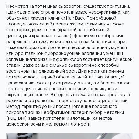
Несмотря на потенциал сывороток, существуют ситуации,
где их действие ограничено или вовсе неэффективно, как
объясняют хирурги клиники Hair Back. При рубцовой
алопеции, возникшей после ожогов, травм или на фоне
некоторых дерматозов (красный плоский лишай,
дискоидная красная волчанка), фолликулы необратимо
разрушены, и стимуляция невозможна. Аналогично, при
тяжелых формах андрогенетической алопеции у мужчин
или фронтальной фиброзирующей алопеции у женщин,
когда миниатюризация фолликулов достигает критической
стадии, даже самые сильные сыворотки не способны
восстановить полноценный рост. Диагностика причины
потери волос – первый обязательный шаг, включающий
трихоскопию, фототрихограмму, а иногда и биопсию кожи
скальпа для точной оценки состояния фолликулов и
окружающих тканей. В подобных случаях врачи предлагают
радикальное решение – пересадку волос, единственный
метод, гарантирующий восстановление волосяного
покрова в зонах необратимой потери; выбор методики
(FUE, DHI) зависит от степени алопеции, качества
донорской зоны и желаемой плотности.