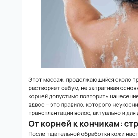
Этот массаж, продолжающийся около тр
растворяет себум, не затрагивая основ
корней допустимо повторить нанесени
вдвое – это правило, которого неукосн
трансплантации волос, актуально и для
От корней к кончикам: ст
После тщательной обработки кожи насту