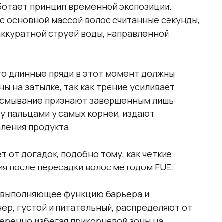
аботает принцип временной экспозиции.
 основной массой волос считанные секунды,
аккуратной струей воды, направленной
то длинные пряди в этот момент должны
ны на затылке, так как трение усиливает
 смывание признают завершенным лишь
у пальцами у самых корней, издают
аления продукта.
т от догадок, подобно тому, как четкие
я после пересадки волос методом FUE.
 выполняющее функцию барьера и
ер, густой и питательный, распределяют от
меренно избегая прикорневой зоны на