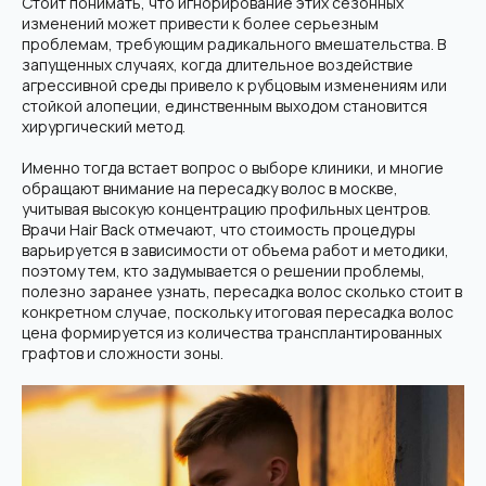
Стоит понимать, что игнорирование этих сезонных
изменений может привести к более серьезным
проблемам, требующим радикального вмешательства. В
запущенных случаях, когда длительное воздействие
агрессивной среды привело к рубцовым изменениям или
стойкой алопеции, единственным выходом становится
хирургический метод.
Именно тогда встает вопрос о выборе клиники, и многие
обращают внимание на пересадку волос в москве,
учитывая высокую концентрацию профильных центров.
Врачи Hair Back отмечают, что стоимость процедуры
варьируется в зависимости от объема работ и методики,
поэтому тем, кто задумывается о решении проблемы,
полезно заранее узнать, пересадка волос сколько стоит в
конкретном случае, поскольку итоговая пересадка волос
цена формируется из количества трансплантированных
графтов и сложности зоны.