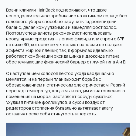
Врачи клиники Hair Back подчеркивают, что даже
непродолжительное пребывание на активном солнце без
головного убора способно нарушить гидролипидный
баланс, делая кожу уязвимой и замедляя рост волос.
Поэтому специалисты рекомендуют использовать
неокулярные средства — легкие флюиды или спреи с SPF
не ниже 30, которые не утяжеляют волосы и не создают
эффекта жирной пленки; так, в формулах идеально
работают комбинации оксида цинка и диоксида титана,
обеспечивающие физический барьер от лучей типа А и В.
С наступлением холодов вектор ухода кардинально
меняется, и на первый план выходит борьба с
обезвоживанием и статическим электричеством. Резкий
перепад температур, когда мы выходим из натопленного
помещения на мороз, заставляет сосуды сужаться,
ухудшая питание фолликулов, а сухой воздух от
радиаторов отопления буквально вытягивает влагу,
оставляя после себя стянутость и перхоть.