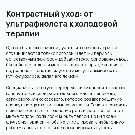
Контрастный уход: от
ультрафиолета к холодовой
терапии
Однако было бы ошибкой думать, что сезонные риски
ограничиваются только погодой. В летний период к
естественным факторам добавляется хлорированная вода
бассейнов и соленая морская вода, которые, испаряясь
под солнцем, кристаллизуются и могут травмировать
кутикулу волоса, делая его ломким.
Специалисты советуют перед купанием наносить на кожу
головы тонкий слой растительного масла, например,
арганового или кокосового, которое создаст защитную
пленку и предотвратит вымывание влаги. Если же говорить
о зимних месяцах, то ключевую роль играет правильное
мытье головы: вода должна быть теплой, но ни в коем
случае не горячей, чтобы не стимулировать избыточную
работу сальных желез и не провоцировать сухость.