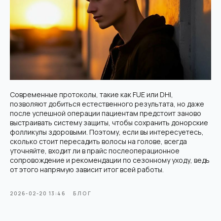
Современные протоколы, такие как FUE или DHI,
позволяют добиться естественного результата, но даже
после успешной операции пациентам предстоит заново
выстраивать систему защиты, чтобы сохранить донорские
фолликулы здоровыми. Поэтому, если вы интересуетесь,
сколько стоит пересадить волосы на голове, всегда
уточняйте, входит ли в прайс послеоперационное
сопровождение и рекомендации по сезонному уходу, ведь
Современная клиника пересадки волос в Москве. Используем
от этого напрямую зависит итог всей работы.
только передовые методики и технологии.
Мед. лицензия: Л041-01137-77/04334910 от 10.02.2026
ООО "Косметологический центр
антивозрастной медицины"
2026-02-20 13:46
БЛОГ
Контакты
г. Москва, Электрозаводская, 33