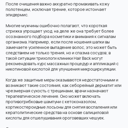
После очищения важно аккуратно промакивать кожу
полотенцем, исключая трение, которое истончает
эпидермис.
Многие мужчины ошибочно полагают, что короткая
стрижка упрощает уход, на деле же она требует более
осознанного подбора косметики и внимания к сигналам
организма. Например, если после ношения шапки вы
замечаете усиленное выпадение волос, это может быть
следствием не только трения, но и спазма сосудов; в
такой ситуации трихологи клиники Hair Back могут
рекомендовать курс массажных процедур и аппликаций с
никотиновой кислотой для улучшения микроциркуляции.
Когда же защитные меры оказываются недостаточными и
возникают такие состояния, как себорейный дерматит или
чрезмерная сухость с трещинами, врачи назначают
терапевтическое лечение. Оно может включать
противогрибковые шампуни с кетоконазолом,
кортикостероидные лосьоны для снятия воспаления или
кератолитические средства на основе салициловой
кислоты для отшелушивания ороговевших чешуек.