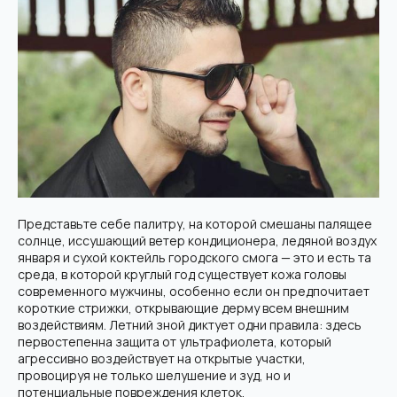
Представьте себе палитру, на которой смешаны палящее
солнце, иссушающий ветер кондиционера, ледяной воздух
января и сухой коктейль городского смога — это и есть та
среда, в которой круглый год существует кожа головы
современного мужчины, особенно если он предпочитает
короткие стрижки, открывающие дерму всем внешним
воздействиям. Летний зной диктует одни правила: здесь
первостепенна защита от ультрафиолета, который
агрессивно воздействует на открытые участки,
провоцируя не только шелушение и зуд, но и
потенциальные повреждения клеток.