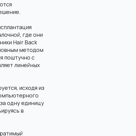
ются
решение.
нсплантация
лочной, где они
ики Hair Back
шовным методом
ся поштучно с
вляет линейных
уется, исходя из
компьютерного
 за одну единицу
ьируясь в
братимый