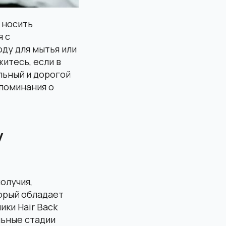
 носить
я с
ду для мытья или
итесь, если в
льный и дорогой
поминания о
у
олучия,
орый обладает
ики Hair Back
льные стадии