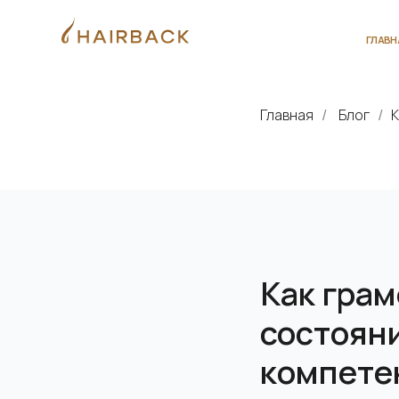
ГЛАВНАЯ
О 
Главная
Блог
К
/
/
Как грам
состояни
компетен