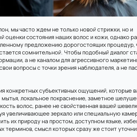
лон, мы часто ждем не только новой стрижки, но и
 оценки состояния наших волос и кожи, однако р
дленному предложению дорогостоящих процедур, 
стается сомнительной. Чтобы подобный диалог ст
рмации, а не каналом для агрессивного маркетинг
вои вопросы с точки зрения наблюдателя, а не па
ия конкретных субъективных ощущений, которые в
 мытья, локальное покраснение, заметное шелуше
кость волос, ранее не свойственная вашей шевел
уя увеличивающее зеркало или специальную камер
нить их природу на простом, доступном языке, изб
 терминов, смысл которых сразу же стоит уточни