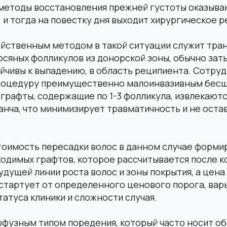
методы восстановления прежней густоты оказыва
и тогда на повестку дня выходит хирургическое 
йственным методом в такой ситуации служит тра
сяных фолликулов из донорской зоны, обычно заты
йчивы к выпадению, в область реципиента. Сотрудн
роцедуру преимущественно малоинвазивным бес
 графты, содержащие по 1-3 фолликула, извлекают
нча, что минимизирует травматичность и не оста
оимость пересадки волос в данном случае формир
ходимых графтов, которое рассчитывается после 
дущей линии роста волос и зоны покрытия, а цена
стартует от определенного ценового порога, вар
татуса клиники и сложности случая.
ффузным типом поредения, который часто носит о