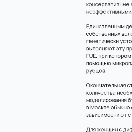
консервативные 
неэффективными, 
Единственным де
собственных воло
генетически усто
выполняют эту п
FUE, при котором
помощью микропа
рубцов.
Окончательная ст
количества необ
моделирования бу
в Москве обычно 
зависимости от с
Для женщин с ди