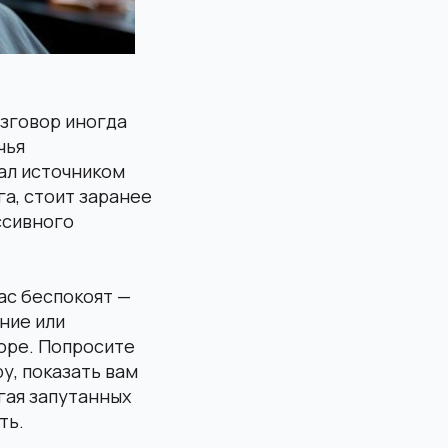
азговор иногда
чья
ал источником
а, стоит заранее
ссивного
ас беспокоят —
ние или
юре. Попросите
у, показать вам
егая запутанных
ть.