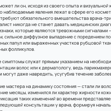
может ли он, исходя из своего опыта и визуальной 
то наблюдаемые явления лежат в сфере его косме
 требуют обязательного вмешательства врача-три
лист никогда не станет давать медицинских диаг
изнаки, которые являются тревожными сигналами —
м, сильное диффузное выпадение с поредением по 
ных папул или выраженных участков рубцовой тка
ных фолликулов.
 симптомы служат прямым указанием на необходи
нтации волос или к дерматологу, ведь парикмахе
и могут даже навредить, усугубив течение заболе
е мастера на динамику состояния — стали ли вол
ние месяцы, изменился ли характер жирности кожи
Фиксация таких изменений во времени представля
следующей консультации у врача, формируя начал