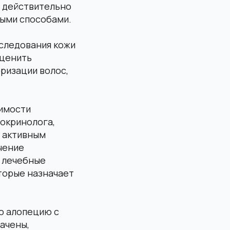
— действительно
ными способами.
сследования кожи
оценить
ризации волос,
димости
окринолога,
с активным
чение
 лечебные
оторые назначает
ю алопецию с
ачены,