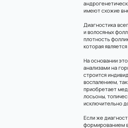
андрогенетическ
имеют схожие вн
Диагностика все
и волосяных фолл
плотность фоллик
которая являетс
На основании эт
анализами на гор
строится индивид
воспалением, так
приобретает мед
лосьоны, топичес
исключительно д
Если же диагнос
формированием в