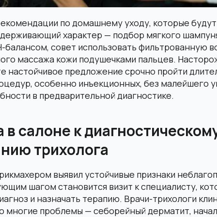
рекомендации по домашнему уходу, которые будут
ддерживающий характер — подбор мягкого шампун
-балансом, совет использовать фильтрованную во
ого массажа кожи подушечками пальцев. Насторож
те настойчивое предложение срочно пройти длите
оцедур, особенно инъекционных, без малейшего у
бности в предварительной диагностике.
а в салоне к диагностическом
нию трихолога
арикмахером выявил устойчивые признаки неблагоп
ющим шагом становится визит к специалисту, кот
иагноз и назначать терапию. Врачи-трихологи клин
то многие проблемы — себорейный дерматит, нача