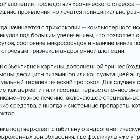
ой алопеции, последствия хронического стресса 
ешние проявления, но лечатся принципиально раз
гда начинается с трихоскопии — компьютерного и
икулов под большим увеличением, что позволяет 
улов, состояние микрососудов и наличие миниатю
я ключевым признаком андрогенной алопеции.
ой объективной картины, дополненной при необхо
моны, дефициты витаминов или консультацией энд
уальный терапевтический протокол. Для случаев 
им как дерматит или псориаз, первостепенное зна
икаментозное лечение, включающее специальные
кие средства, а иногда и системные препараты, к
октор.
тика подтверждает стабильную андрогенетическу
ыраженных зон облысения, где фолликулы уже утр