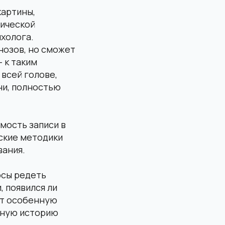
картины,
тической
холога.
нозов, но сможет
 к таким
всей голове,
ни, полностью
мость записи в
рские методики
вания.
осы редеть
, появился ли
ет особенную
ьную историю