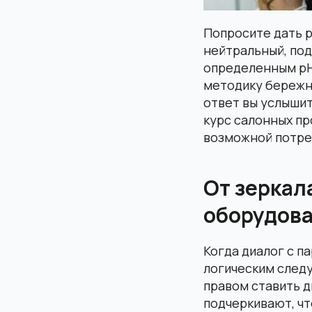
Попросите дать 
нейтральный, по
определенным pH
методику бережн
ответ вы услыши
курс салонных пр
возможной потре
От зеркал
оборудова
Когда диалог с п
логическим следу
правом ставить д
подчеркивают, ч