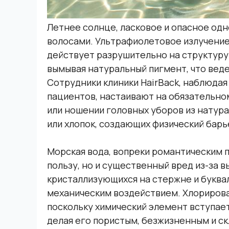
Летнее солнце, ласковое и опасное одн
волосами. Ультрафиолетовое излучение, 
действует разрушительно на структуру
вымывая натуральный пигмент, что веде
Сотрудники клиники HairBack, наблюдая
пациентов, настаивают на обязательном
или ношении головных уборов из натура
или хлопок, создающих физический барье
Морская вода, вопреки романтическим 
пользу, но и существенный вред из-за 
кристаллизующихся на стержне и буква
механическим воздействием. Хлорирова
поскольку химический элемент вступает
делая его пористым, безжизненным и с