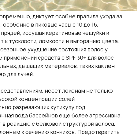
овременно, диктует особые правила ухода за
особенно в пиковые часы с 10 до 16,
 прядей, иссушая кератиновые чешуйки и
т к тусклости, ломкости и выгоранию цвета.
 сезонное ухудшение состояния волос у
 применении средств с SPF 30+ для волос
льных, дышащих материалов, таких как лён
р для лучей.
представлениям, несет локонам не только
высокой концентрации солей,
льно разрезающих кутикулу под
нная вода бассейнов еще более агрессивна,
 в реакцию с белковой структурой волоса,
клонным к сечению кончиков. Предотвратить