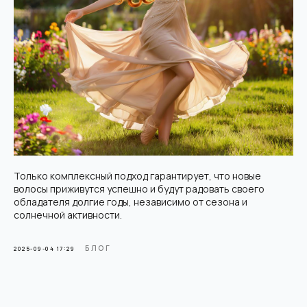
Только комплексный подход гарантирует, что новые
волосы приживутся успешно и будут радовать своего
обладателя долгие годы, независимо от сезона и
Современная клиника пересадки волос в Москве. Используем
солнечной активности.
только передовые методики и технологии.
Мед. лицензия: Л041-01137-77/04334910 от 10.02.2026
ООО "Косметологический центр
БЛОГ
2025-09-04 17:29
антивозрастной медицины"
Контакты
г. Москва, Электрозаводская, 33
+7 (495) 182-01-81