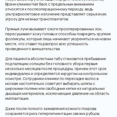
Врачи клиники Hair Back с предельным вниманием
относятся к послеоперационному периоду, ведь
ультрафиолетовое излучение представляет серьезную
угрозу для нежных трансплантатов.
Прямые лучи вызывают ожоги прооперированных зон,
пересушивают кожу головы и способны повредить хрупкие
фолликулы, которые лишь начинают укореняться на новом
месте, что ставит под вопрос всю успешность
проведенного вмешательства.
Для пациента абсолютным табу становится пребывание
под палящим солнцем без головного убора первые
несколько месяцев после процедуры, причем этот срок
индивидуален и определяется хирургом на контрольном
осмотре. Сотрудники клиники по пересадке волос в
москве настоятельно советуют выбирать шляпы с
широкими полями или свободные кепки из натуральных
дышащих материалов, исключающие давление на область
имплантации.
Даже после полного заживления кожного покрова
сохраняется риск гиперпигментации свежих рубцов,