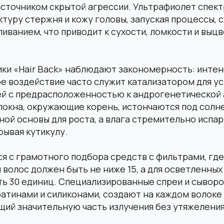
источником скрытой агрессии. Ультрафиолет спектр
ктуру стержня и кожу головы, запуская процессы, 
иванием, что приводит к сухости, ломкости и выц
ики «Hair Back» наблюдают закономерность: инте
е воздействие часто служит катализатором для у
ей с предрасположенностью к андрогенетической 
локна, окружающие корень, истончаются под солн
ной основы для роста, а влага стремительно испар
рывая кутикулу.
я с грамотного подбора средств с фильтрами, где
и волос должен быть не ниже 15, а для осветленных
ть 30 единиц. Специализированные спреи и сыворо
атинами и силиконами, создают на каждом волоке
ий значительную часть излучения без утяжеления