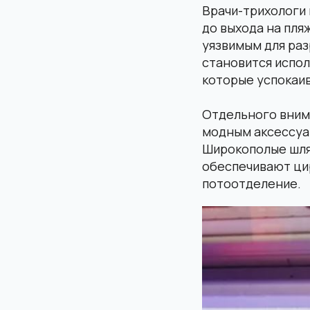
Врачи-трихологи 
до выхода на пля
уязвимым для ра
становится испо
которые успокаив
Отдельного внима
модным аксессуар
Широкополые шляп
обеспечивают ци
потоотделение.