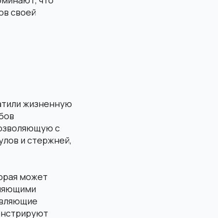
ов своей
ратили жизненную
бов
позволяющую с
лов и стержней,
торая может
пляющими
авляющие
монстрируют