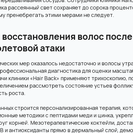
ика рассеянный свет сохраняет до сорока процент
му пренебрегать этими мерами не следует.
 восстановления волос после
летовой атаки
ических мер оказалось недостаточно и волосы ут
профессиональная диагностика для оценки масшта
чи клиники «Hair Back» применяют трихоскопию, 
еличением рассмотреть состояние устьев фоллику
ть роста.
анных строится персонализированная терапия, ко
ионные методики с пептидами меди и цинка, укре
руг корней. Мезотерапевтические коктейли, дост
 В и антиоксиданты прямо в дермальный слой, де