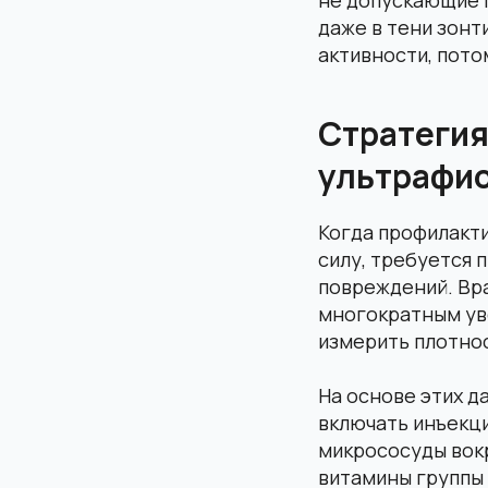
даже в тени зонт
активности, пото
Стратегия
ультрафио
Когда профилакт
силу, требуется 
повреждений. Вра
многократным ув
измерить плотнос
На основе этих д
включать инъекц
микрососуды вок
витамины группы