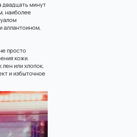
а двадцать минут
м, наиболее
туалом
и аллантоином,
не просто
ения кожи.
 лен или хлопок,
кт и избыточное