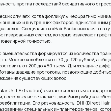
вность против последствий оксидативного стресс
еских случаях, когда фолликулы необратимо мини
м внешних и внутренних факторов, единственным
ка волос. Специалисты «Hair Back» выполняют эту
отизированных систем, которые извлекают графт
с ювелирной точностью.
о вмешательства формируется из количества тран
фт в Москве колеблется от 70 до 120 рублей, а общ
оставить от 200 до 450 тысяч. Для женщин с диф
ботаны щадящие протоколы, позволяющие добитьс
реждения существующих волос.
cular Unit Extraction) считается золотым стандарт
, поскольку не оставляет линейных рубцов и обе
еабилитации. Его разновидность, DHI (Direct Hair 
льзованием специальных имплантеров-пенов, кото