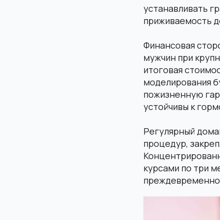
устанавливать г
приживаемость д
Финансовая сторо
мужчин при крупн
итоговая стоимо
моделирования бу
пожизненную гар
устойчивы к гор
Регулярный дома
процедур, закреп
Концентрированн
курсами по три м
преждевременно 