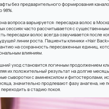
рафты без предварительного формирования канало
о 98%.
на вопроса варьируется: пересадка волос в Моск
ых сессиях часто рассчитывается с существенными
сть пересадки волос всегда озвучивается после 
дущей линии роста. Пациенты клиники «Hair Back
антию на сохранность пересаженных единиц, кот
мональным влияниям.
шний уход становится логичным продолжением кл
ляя их положительный результат на долгие месяцы
ые сыворотки с аминексилом и фитостеролами, и
есяца, значительно продлевают фазу анагена, не 
переходить в стадию покоя.