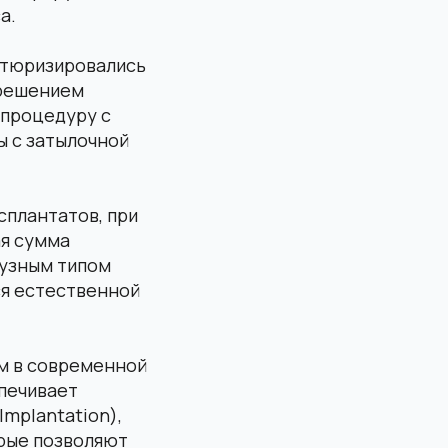
а.
атюризировались
 решением
 процедуру с
ы с затылочной
сплантатов, при
ая сумма
фузным типом
я естественной
ом в современной
спечивает
Implantation),
рые позволяют