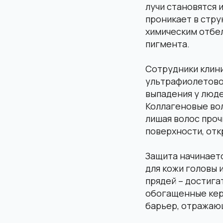
лучи становятся 
проникает в стру
химическим отбел
пигмента.
Сотрудники клин
ультрафиолетово
выпадения у люд
Коллагеновые во
лишая волос проч
поверхности, отк
Защита начинаетс
для кожи головы 
прядей – достига
обогащенные кер
барьер, отражающ