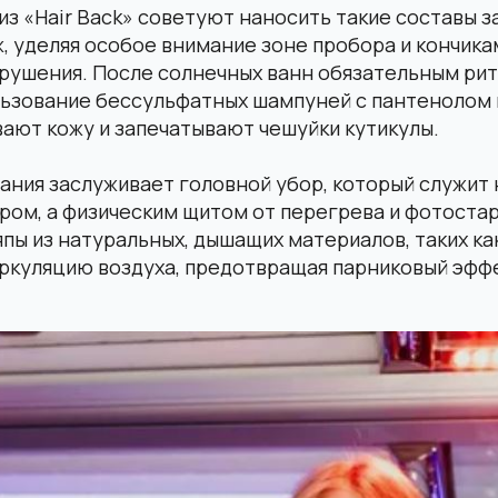
из «Hair Back» советуют наносить такие составы з
ж, уделяя особое внимание зоне пробора и кончика
зрушения. После солнечных ванн обязательным ри
льзование бессульфатных шампуней с пантенолом 
ают кожу и запечатывают чешуйки кутикулы.
ния заслуживает головной убор, который служит 
ом, а физическим щитом от перегрева и фотостар
ы из натуральных, дышащих материалов, таких как
ркуляцию воздуха, предотвращая парниковый эффе