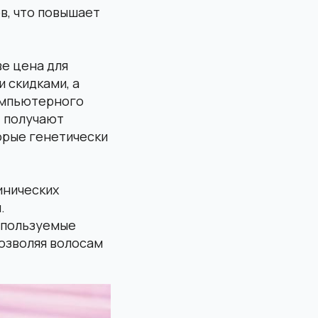
в, что повышает
ве цена для
 скидками, а
компьютерного
» получают
орые генетически
инических
.
спользуемые
позволяя волосам