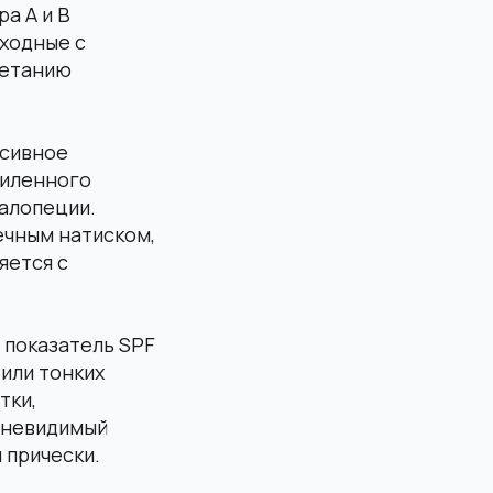
а А и В
сходные с
ветанию
нсивное
силенного
алопеции.
ечным натиском,
яется с
 показатель SPF
 или тонких
тки,
 невидимый
 прически.