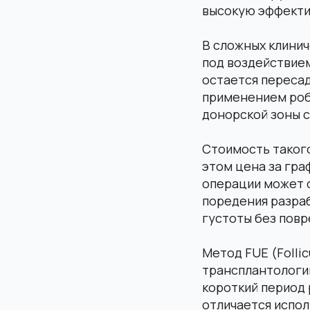
высокую эффекти
В сложных клинич
под воздействие
остается пересад
применением роб
донорской зоны 
Стоимость таког
этом цена за гра
операции может с
поредения разра
густоты без пов
Метод FUE (Folli
трансплантологии
короткий период р
отличается испо