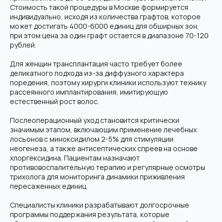
Стоимость такой процедуры в Москве формируется
индивидуально, исходя из количества графтов, которое
может достигать 4000-6000 единиц для обширных зон,
при этом цена за один графт остается в диапазоне 70-120
рублей.
Для женщин трансплантация часто требует более
деликатного подхода из-за диффузного характера
поредения, поэтому хирурги клиники используют технику
рассеянного имплантирования, имитирующую
естественный рост волос.
Послеоперационный уход становится критически
значимым этапом, включающим применение лечебных
лосьонов с миноксидилом 2-5% для стимуляции
неогенеза, а также антисептических спреев на основе
хлоргексидина. Пациентам назначают
противовоспалительную терапию и регулярные осмотры
трихолога для мониторинга динамики приживления
пересаженных единиц.
Специалисты клиники разрабатывают долгосрочные
программы поддержания результата, которые