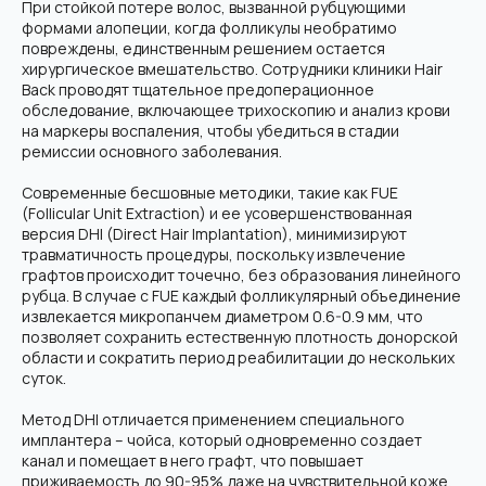
При стойкой потере волос, вызванной рубцующими
формами алопеции, когда фолликулы необратимо
повреждены, единственным решением остается
хирургическое вмешательство. Сотрудники клиники Hair
Back проводят тщательное предоперационное
обследование, включающее трихоскопию и анализ крови
на маркеры воспаления, чтобы убедиться в стадии
ремиссии основного заболевания.
Современные бесшовные методики, такие как FUE
(Follicular Unit Extraction) и ее усовершенствованная
версия DHI (Direct Hair Implantation), минимизируют
травматичность процедуры, поскольку извлечение
графтов происходит точечно, без образования линейного
рубца. В случае с FUE каждый фолликулярный объединение
извлекается микропанчем диаметром 0.6-0.9 мм, что
позволяет сохранить естественную плотность донорской
области и сократить период реабилитации до нескольких
суток.
Метод DHI отличается применением специального
имплантера – чойса, который одновременно создает
канал и помещает в него графт, что повышает
приживаемость до 90-95% даже на чувствительной коже.