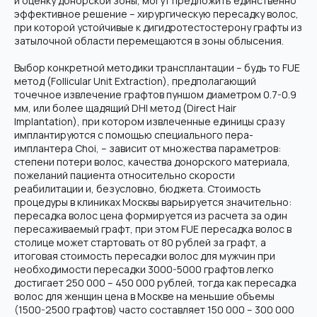
и оценку донорской зоны, могут предложить единственно
эффективное решение – хирургическую пересадку волос,
при которой устойчивые к дигидротестостерону графты из
затылочной области перемещаются в зоны облысения.
Выбор конкретной методики трансплантации – будь то FUE
метод (Follicular Unit Extraction), предполагающий
точечное извлечение графтов пуншом диаметром 0.7-0.9
мм, или более щадящий DHI метод (Direct Hair
Implantation), при котором извлеченные единицы сразу
имплантируются с помощью специального пера-
имплантера Choi, – зависит от множества параметров:
степени потери волос, качества донорского материала,
пожеланий пациента относительно скорости
реабилитации и, безусловно, бюджета. Стоимость
процедуры в клиниках Москвы варьируется значительно:
пересадка волос цена формируется из расчета за один
пересаживаемый графт, при этом FUE пересадка волос в
столице может стартовать от 80 рублей за графт, а
итоговая стоимость пересадки волос для мужчин при
необходимости пересадки 3000-5000 графтов легко
достигает 250 000 – 450 000 рублей, тогда как пересадка
волос для женщин цена в Москве на меньшие объемы
(1500-2500 графтов) часто составляет 150 000 – 300 000