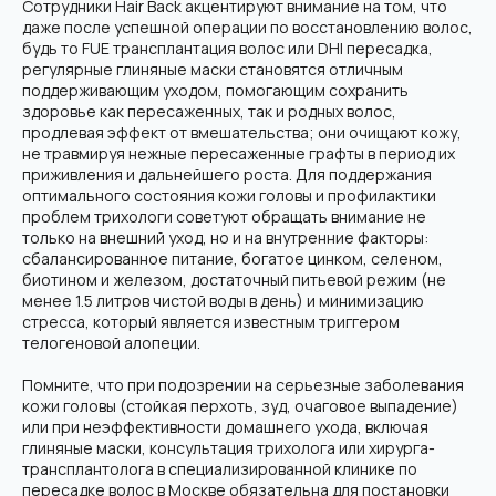
Сотрудники Hair Back акцентируют внимание на том, что
даже после успешной операции по восстановлению волос,
будь то FUE трансплантация волос или DHI пересадка,
Современная клиника пересадки волос в Москве. Используем
только передовые методики и технологии.
регулярные глиняные маски становятся отличным
Мед. лицензия: Л041-01137-77/04334910 от 10.02.2026
поддерживающим уходом, помогающим сохранить
ООО "Косметологический центр
здоровье как пересаженных, так и родных волос,
антивозрастной медицины"
продлевая эффект от вмешательства; они очищают кожу,
Контакты
не травмируя нежные пересаженные графты в период их
г. Москва, Электрозаводская, 33
приживления и дальнейшего роста. Для поддержания
+7 (495) 182-01-81
оптимального состояния кожи головы и профилактики
проблем трихологи советуют обращать внимание не
Info@hair-back.ru
только на внешний уход, но и на внутренние факторы:
Пн-Пт: 9:00 - 20:00, Сб: 10:00 - 18:00
сбалансированное питание, богатое цинком, селеном,
биотином и железом, достаточный питьевой режим (не
Услуги
О клинике
менее 1.5 литров чистой воды в день) и минимизацию
Пересадка волос FUE Hand
О нас
стресса, который является известным триггером
Врачи
Regenera Activa
телогеновой алопеции.
Плазмотерапия для волос
Отзывы
Помните, что при подозрении на серьезные заболевания
Трихопигментация
Блог
кожи головы (стойкая перхоть, зуд, очаговое выпадение)
Консультация трихолога
Контакты
или при неэффективности домашнего ухода, включая
Карта сайта
глиняные маски, консультация трихолога или хирурга-
трансплантолога в специализированной клинике по
пересадке волос в Москве обязательна для постановки
*