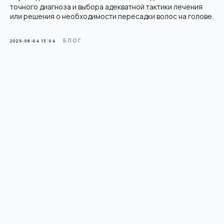
«Meta* (владелец Facebook* и Instagram*) — организация
точного диагноза и выбора адекватной тактики лечения
признана экстремистской, её деятельность запрещена
на территории России»
или решения о необходимости пересадки волос на голове.
Политика конфиденциальности
Пользовательское соглашение
БЛОГ
2025-08-04 13:04
Политика использования Cookie
© 2026 HairBack. Все права защищены.