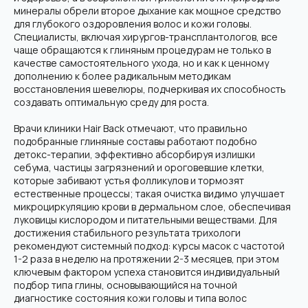
минералы обрели второе дыхание как мощное средство
для глубокого оздоровления волос и кожи головы.
Специалисты, включая хирургов-трансплантологов, все
чаще обращаются к глиняным процедурам не только в
качестве самостоятельного ухода, но и как к ценному
дополнению к более радикальным методикам
восстановления шевелюры, подчеркивая их способность
создавать оптимальную среду для роста.
Врачи клиники Hair Back отмечают, что правильно
подобранные глиняные составы работают подобно
детокс-терапии, эффективно абсорбируя излишки
себума, частицы загрязнений и ороговевшие клетки,
которые забивают устья фолликулов и тормозят
естественные процессы; такая очистка видимо улучшает
микроциркуляцию крови в дермальном слое, обеспечивая
луковицы кислородом и питательными веществами. Для
достижения стабильного результата трихологи
рекомендуют системный подход: курсы масок с частотой
1-2 раза в неделю на протяжении 2-3 месяцев, при этом
ключевым фактором успеха становится индивидуальный
подбор типа глины, основывающийся на точной
диагностике состояния кожи головы и типа волос