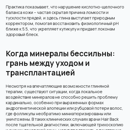
Практика показывает, что нарушение кислотно-щелочного
баланса кожи – частая скрытая причина ломкости и
тусклости прядей, и здесь глина выступает природным
корректором, помогая восстановить физиологичный pH
ближе к 5.5, что укрепляет кутикулу и придает локонам
здоровый блеск.
Когда минералы бессильны:
грань между уходом и
трансплантацией
Несмотря на впечатляющие возможности глиняной
терапии, существуют ситуации, когда локальное
воздействие минералов не способно решить проблему
кардинально, особенно при выраженных формах
андрогенетической алопеции или рубцовой потери волос,
где фолликулы необратимо миниатюризированы или
уничтожены. В таких клинических случаях врачи Hair Back
после тщательной диагностики, включающей трихоскопию