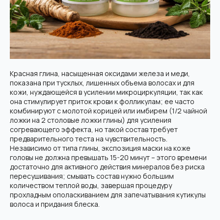
Красная глина, насыщенная оксидами железа и меди,
показана при тусклых, лишенных объема волосах и для
кожи, нуждающейся в усилении микроциркуляции, так как
она стимулирует приток крови к фолликулам; ее часто
комбинируют с молотой корицей или имбирем (1/2 чайной
ложки на 2 столовые ложки глины) для усиления
согревающего эффекта, но такой состав требует
предварительного теста на чувствительность.
Независимо от типа глины, экспозиция маски на коже
головы не должна превышать 15-20 минут – этого времени
достаточно для активного действия минералов без риска
пересушивания; смывать состав нужно большим
количеством теплой воды, завершая процедуру
прохладным ополаскиванием для запечатывания кутикулы
волоса и придания блеска.