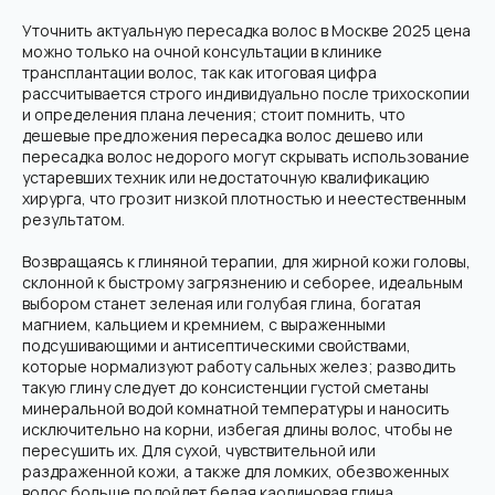
Уточнить актуальную пересадка волос в Москве 2025 цена
можно только на очной консультации в клинике
трансплантации волос, так как итоговая цифра
рассчитывается строго индивидуально после трихоскопии
и определения плана лечения; стоит помнить, что
дешевые предложения пересадка волос дешево или
пересадка волос недорого могут скрывать использование
устаревших техник или недостаточную квалификацию
хирурга, что грозит низкой плотностью и неестественным
результатом.
Возвращаясь к глиняной терапии, для жирной кожи головы,
склонной к быстрому загрязнению и себорее, идеальным
выбором станет зеленая или голубая глина, богатая
магнием, кальцием и кремнием, с выраженными
подсушивающими и антисептическими свойствами,
которые нормализуют работу сальных желез; разводить
такую глину следует до консистенции густой сметаны
минеральной водой комнатной температуры и наносить
исключительно на корни, избегая длины волос, чтобы не
пересушить их. Для сухой, чувствительной или
раздраженной кожи, а также для ломких, обезвоженных
волос больше подойдет белая каолиновая глина,