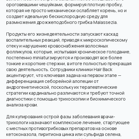
ороговевшими чешуйками, формируя плотную пробку,
которая не просто механически ослабляет корень, но и
создает идеальную бескислородную среду для
размножения дрожжеподобного грибка Malassezia.
Продукты его жизнедеятельности запускают каскад
воспалительных реакций, приводя к микроскопическому
отеку и нарушению кровоснабжения волосяных
фолликулов, которые, испытывая хроническое голодание,
постепенно miniaturзируются и производят все более
тонкие и короткие стержни, в итоге полностью прекращая
свою деятельность. Сотрудники клиники Hair Back
акцентируют, что ключевая задача на первом этапе —
дифференциация себорейной алопеции от
андрогенетической, поскольку их терапевтические
стратегии кардинально различаются и требуют точной
диагностики с помощью трихоскопии и биохимического
анализа крови.
Для купирования острой фазы заболевания врачи-
трихологи назначают комплексное лечение, стартующее
с местных противогрибковых препаратов на основе
кетоконазола, пиритиона цинка или сульфида селена,