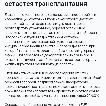
остается трансплантация
Даже после успешного подавления активности грибка и
нормализации состояния кожи на некоторых участках
волосистой части головы фолликулы оказываются
безвозвратно утраченными, образуя устойчивые
залысины, которые не поддаются консервативной терапии.
В подобной ситуации единственным методом
восстановления естественной густоты становится
хирургическое вмешательство — пересадка волос, при
которой графты, содержащие от 1 до 4 фолликулярных
единиц, извлекаются из донорской зоны на затылке и
висках, генетически устойчивых к дигидротестостерону, и
имплантируются в реципиентную область.
Специалисты клиники Hair Back подчеркивают, что к
процедуре допускают исключительно в состоянии стойкой
ремиссии себореи, подтвержденной лабораторно,
поскольку активное воспаление может нарушить процесс
приживления трансплантатов и привести к их отторжению
или недостаточной survival rate, не превышающей 70-80%.
Современные бесшовные методики, такие как FUE