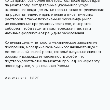
когда прижилось более 95% графтов. После процедуры
пациенты получают детальные указания по уходу,
включающие щадящее мытье головы, отказ от физических
нагрузок на неделю и применение антисептических
растворов, а также пожизненные рекомендации по
использованию профилактических средств против
себореи, чтобы защитить как пересаженные, так и
нативные фолликулы от рецидива заболевания.
Современная клиника пересадки волос в Москве. Используем
только передовые методики и технологии.
Конечная цель — не просто механическое заполнение
Мед. лицензия: Л041-01137-77/04334910 от 10.02.2026
проплешин, а создание гармоничного внешнего вида с
ООО "Косметологический центр
естественной линией роста, который визуально снижает
антивозрастной медицины"
возраст и возвращает уверенность в себе, что
Контакты
подтверждают тысячи пациентов, прошедших через эту
г. Москва, Электрозаводская, 33
процедуру в ведущих клиниках России.
+7 (495) 182-01-81
Info@hair-back.ru
БЛОГ
2025-08-26 15:19
Пн-Пт: 9:00 - 20:00, Сб: 10:00 - 18:00
Услуги
О клинике
Пересадка волос FUE Hand
О нас
Врачи
Regenera Activa
Плазмотерапия для волос
Отзывы