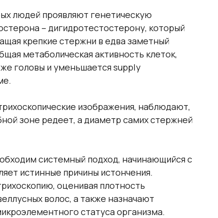
рых людей проявляют генетическую
остерона – дигидротестостерону, который
ащая крепкие стержни в едва заметный
бщая метаболическая активность клеток,
оже головы и уменьшается supply
ме.
 трихоскопические изображения, наблюдают,
обной зоне редеет, а диаметр самих стержней
обходим системный подход, начинающийся с
ляет истинные причины истончения.
рихоскопию, оценивая плотность
веллусных волос, а также назначают
микроэлементного статуса организма.