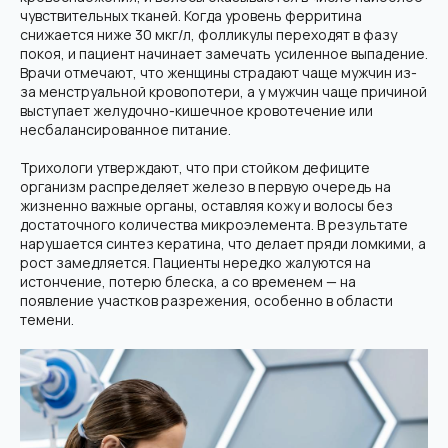
чувствительных тканей. Когда уровень ферритина
снижается ниже 30 мкг/л, фолликулы переходят в фазу
покоя, и пациент начинает замечать усиленное выпадение.
Врачи отмечают, что женщины страдают чаще мужчин из-
за менструальной кровопотери, а у мужчин чаще причиной
выступает желудочно-кишечное кровотечение или
несбалансированное питание.
Трихологи утверждают, что при стойком дефиците
организм распределяет железо в первую очередь на
жизненно важные органы, оставляя кожу и волосы без
достаточного количества микроэлемента. В результате
нарушается синтез кератина, что делает пряди ломкими, а
рост замедляется. Пациенты нередко жалуются на
истончение, потерю блеска, а со временем — на
появление участков разрежения, особенно в области
темени.