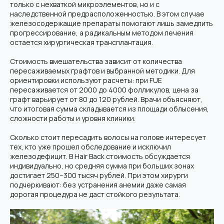
только с нехваткой микроэлементов, но и с
наследственной предрасположенностью. В этом случае
железосодержащие препараты помогают лишь замедлить
прогрессирование, а радикальным методом лечения
остается хирургическая трансплантация.
Стоимость вмешательства зависит от количества
пересаживаемых графтов и выбранной методики. Для
ориентировки используют расчеты: при FUE
пересаживается от 2000 до 4000 фолликулов, цена за
графт варьирует от 80 до 120 рублей. Врачи объясняют,
что итоговая сумма складывается из площади облысения,
сложности работы и уровня клиники.
Сколько стоит пересадить волосы на голове интересует
тех, кто уже прошел обследование и исключил
железодефицит. В Hair Back стоимость обсуждается
индивидуально, но средняя сумма при больших зонах
достигает 250–300 тысяч рублей. При этом хирурги
подчеркивают: без устранения анемии даже самая
дорогая процедура не даст стойкого результата.