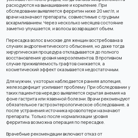
расходуются на вынашивание и кормление. При
обследовании выявляется ферритин ниже 20 мкг/л, и
врачи назначают препараты, совместимые с грудным
вскармливанием. Через несколько месяцев состояние
заметно улучшается, и волосы возвращают объем.
Пересадка волос в москве для женщин востребована в
случаях андрогенетического облысения, но даже тогда
хирургическая процедура откладывается до полного
восстановления уровня микроэлементов. В противном
случае приживляемость графтов снижается, а
косметический эффект оказывается недостаточным.
Для мужчин, у которых наблюдается ранняя алопеция,
железодефицит усиливает проблему. При обследовании у
таких пациентов нередко выявляется скрытая анемия на
Современная клиника пересадки волос в Москве. Используем
фоне гастрита или язвенной болезни. Врачи рекомендуют
только передовые методики и технологии.
обязательное гастроэнтерологическое обследование, а
Мед. лицензия: Л041-01137-77/04334910 от 10.02.2026
после устранения источника кровопотери назначают
ООО "Косметологический центр
антивозрастной медицины"
препараты. Только после нормализации уровня
Контакты
ферритина возможна операция по пересадке.
г. Москва, Электрозаводская, 33
Врачебные рекомендации включают отказ от
+7 (495) 182-01-81