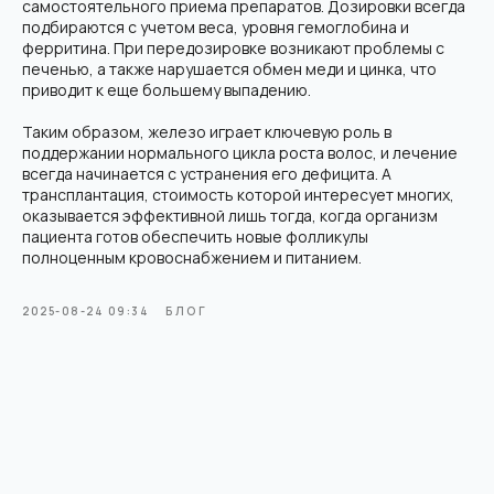
самостоятельного приема препаратов. Дозировки всегда
Info@hair-back.ru
подбираются с учетом веса, уровня гемоглобина и
Пн-Пт: 9:00 - 20:00, Сб: 10:00 - 18:00
ферритина. При передозировке возникают проблемы с
печенью, а также нарушается обмен меди и цинка, что
приводит к еще большему выпадению.
Услуги
О клинике
Пересадка волос FUE Hand
О нас
Таким образом, железо играет ключевую роль в
Врачи
Regenera Activa
поддержании нормального цикла роста волос, и лечение
Плазмотерапия для волос
Отзывы
всегда начинается с устранения его дефицита. А
Трихопигментация
Блог
трансплантация, стоимость которой интересует многих,
Консультация трихолога
Контакты
оказывается эффективной лишь тогда, когда организм
Карта сайта
пациента готов обеспечить новые фолликулы
полноценным кровоснабжением и питанием.
*
«Meta* (владелец Facebook* и Instagram*) — организация
2025-08-24 09:34
БЛОГ
признана экстремистской, её деятельность запрещена
на территории России»
Политика конфиденциальности
Пользовательское соглашение
Политика использования Cookie
© 2026 HairBack. Все права защищены.