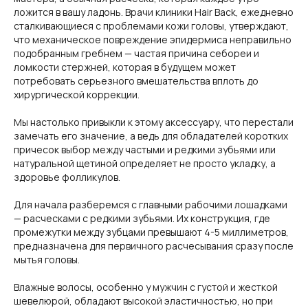
ложится в вашу ладонь. Врачи клиники Hair Back, ежедневно
сталкивающиеся с проблемами кожи головы, утверждают,
что механическое повреждение эпидермиса неправильно
подобранным гребнем — частая причина себореи и
ломкости стержней, которая в будущем может
потребовать серьезного вмешательства вплоть до
хирургической коррекции.
Мы настолько привыкли к этому аксессуару, что перестали
замечать его значение, а ведь для обладателей коротких
причесок выбор между частыми и редкими зубьями или
натуральной щетиной определяет не просто укладку, а
здоровье фолликулов.
Для начала разберемся с главными рабочими лошадками
— расческами с редкими зубьями. Их конструкция, где
промежутки между зубцами превышают 4-5 миллиметров,
предназначена для первичного расчесывания сразу после
мытья головы.
Влажные волосы, особенно у мужчин с густой и жесткой
шевелюрой, обладают высокой эластичностью, но при