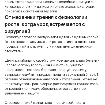
занимаются трихологи, назначая лечебные шампуни с
кетоконазолом или цинком, и только в сложных случаях
прибегают к системной терапии.
От механики трения к физиологии
роста: когда уход встречается с
хирургией
Особого разговора заслуживают щетки из щетины кабана.
Это не просто дань моде или ретро-стилю, а тщательно
продуманный инструмент с уникальными физическими
свойствами.
Щетинки кабана по своей структуре максимально близки к
человеческому волосу — они имеют чешуйчатую
поверхность, которая бережно полирует кутикулу,
закрывая чешуйки и придавая прядям зеркальный блеск. В
отличие от нейлоновых аналогов, натуральная щетина не
электризуется и равномерно распределяет кожное сало
от корней к кончикам, обеспечивая естественное
увлажнение и защиту.
Стоимость такой щетки выше пластиковой, но это