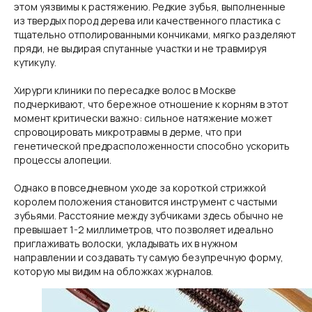
этом уязвимы к растяжению. Редкие зубья, выполненные
из твердых пород дерева или качественного пластика с
тщательно отполированными кончиками, мягко разделяют
пряди, не выдирая спутанные участки и не травмируя
кутикулу.
Хирурги клиники по пересадке волос в Москве
подчеркивают, что бережное отношение к корням в этот
момент критически важно: сильное натяжение может
спровоцировать микротравмы в дерме, что при
генетической предрасположенности способно ускорить
процессы алопеции.
Однако в повседневном уходе за короткой стрижкой
королем положения становится инструмент с частыми
зубьями. Расстояние между зубчиками здесь обычно не
превышает 1-2 миллиметров, что позволяет идеально
приглаживать волоски, укладывать их в нужном
направлении и создавать ту самую безупречную форму,
которую мы видим на обложках журналов.