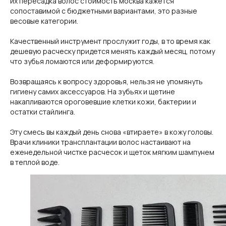
их пересадка волос стоимость москва кажется
сопоставимой с бюджетными вариантами, это разные
Современная клиника пересадки волос в Москве. Используем
весовые категории.
только передовые методики и технологии.
Мед. лицензия: Л041-01137-77/04334910 от 10.02.2026
ООО "Косметологический центр
Качественный инструмент прослужит годы, в то время как
антивозрастной медицины"
дешевую расческу придется менять каждый месяц, потому
Контакты
что зубья ломаются или деформируются.
г. Москва, Электрозаводская, 33
Возвращаясь к вопросу здоровья, нельзя не упомянуть
+7 (495) 182-01-81
гигиену самих аксессуаров. На зубьях и щетине
Info@hair-back.ru
накапливаются ороговевшие клетки кожи, бактерии и
Пн-Пт: 9:00 - 20:00, Сб: 10:00 - 18:00
остатки стайлинга.
Услуги
О клинике
Эту смесь вы каждый день снова «втираете» в кожу головы.
Пересадка волос FUE Hand
О нас
Врачи клиники трансплантации волос настаивают на
Врачи
Regenera Activa
еженедельной чистке расчесок и щеток мягким шампунем
Плазмотерапия для волос
Отзывы
в теплой воде.
Трихопигментация
Блог
Консультация трихолога
Контакты
Карта сайта
*
«Meta* (владелец Facebook* и Instagram*) — организация