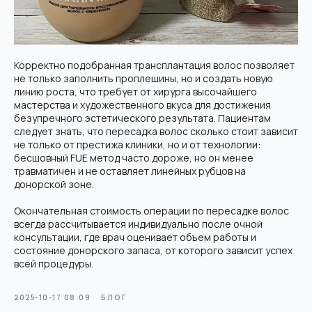
Корректно подобранная трансплантация волос позволяет
не только заполнить проплешины, но и создать новую
линию роста, что требует от хирурга высочайшего
мастерства и художественного вкуса для достижения
безупречного эстетического результата. Пациентам
следует знать, что пересадка волос сколько стоит зависит
не только от престижа клиники, но и от технологии:
бесшовный FUE метод часто дороже, но он менее
травматичен и не оставляет линейных рубцов на
донорской зоне.
Окончательная стоимость операции по пересадке волос
всегда рассчитывается индивидуально после очной
консультации, где врач оценивает объем работы и
состояние донорского запаса, от которого зависит успех
Современная клиника пересадки волос в Москве. Используем
только передовые методики и технологии.
всей процедуры.
Мед. лицензия: Л041-01137-77/04334910 от 10.02.2026
ООО "Косметологический центр
антивозрастной медицины"
2025-10-17 08:09
БЛОГ
Контакты