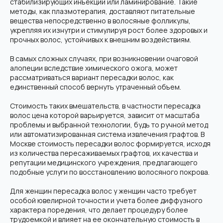
стабилизирующих инъекций или ламинирование. Такие
методы, как плазмотерапия, доставляют питательные
вещества непосредственно в волосяные фолликулы,
укрепляя их изнутри и стимулируя рост более здоровых и
прочных волос, устойчивых к внешним воздействиям.
В самых сложных случаях, при возникновении очаговой
алопеции вследствие химического ожога, может
рассматриваться вариант пересадки волос, как
единственный способ вернуть утраченный объем.
Стоимость таких вмешательств, в частности пересадка
волос цена которой варьируется, зависит от масштаба
проблемы и выбранной технологии, будь то ручной метод
или автоматизированная система извлечения графтов. В
Москве стоимость пересадки волос формируется, исходя
из количества пересаживаемых графтов, их качества и
репутации медицинского учреждения, предлагающего
подобные услуги по восстановлению волосяного покрова.
Для женщин пересадка волос у женщин часто требует
особой ювелирной точности и учета более диффузного
характера поредения, что делает процедуру более
трудоемкой и влияет на ее окончательную стоимость в