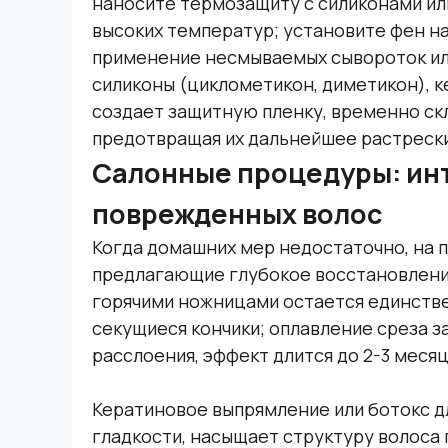
наносите термозащиту с силиконами ил
высоких температур; установите фен на
применение несмываемых сывороток ил
силиконы (циклометикон, диметикон), к
создает защитную пленку, временно ск
предотвращая их дальнейшее растреск
Салонные процедуры: инт
поврежденных волос
Когда домашних мер недостаточно, на 
предлагающие глубокое восстановлени
горячими ножницами остается единств
секущиеся кончики; оплавление среза з
расслоения, эффект длится до 2-3 месяц
Кератиновое выпрямление или ботокс д
гладкости, насыщает структуру волоса