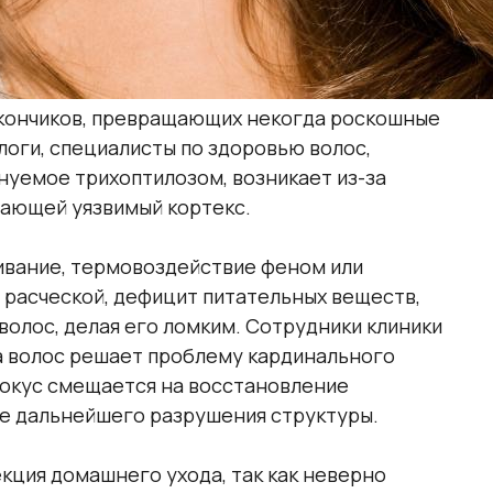
 кончиков, превращающих некогда роскошные
логи, специалисты по здоровью волос,
нуемое трихоптилозом, возникает из-за
жающей уязвимый кортекс.
ивание, термовоздействие феном или
расческой, дефицит питательных веществ,
олос, делая его ломким. Сотрудники клиники
ка волос решает проблему кардинального
фокус смещается на восстановление
 дальнейшего разрушения структуры.
кция домашнего ухода, так как неверно